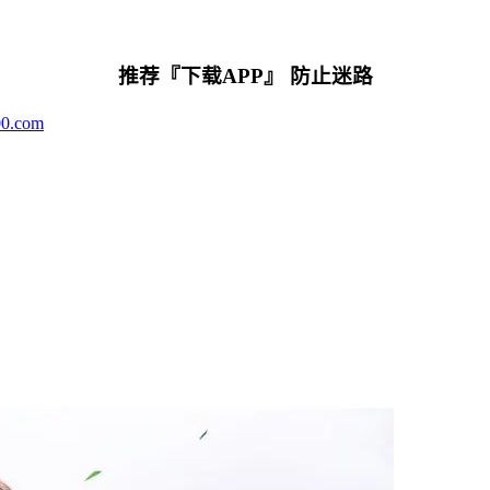
推荐『下载APP』 防止迷路
00.com